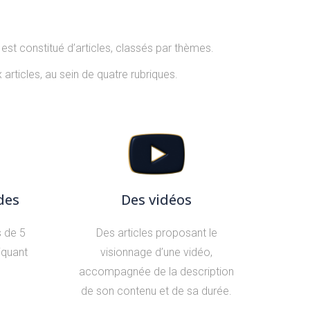
est constitué d’articles, classés par thèmes.
articles, au sein de quatre rubriques.
des
Des vidéos
s de 5
Des articles proposant le
iquant
visionnage d’une vidéo,
accompagnée de la description
de son contenu et de sa durée.