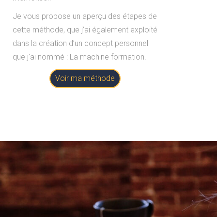
Je vous propose un aperçu des étapes de
cette méthode, que j’ai également exploité
dans la création d’un concept personnel
que j’ai nommé : La machine formation.
Voir ma méthode