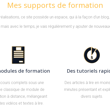
Mes supports de formation
alisations, ce site possède un espace, qui à la façon d’un blog, 
mais avec le temps, je vais régulièrement y ajouter de nouveaux 
odules de formation
Des tutoriels rapi
 cours complets sous une
Des articles à lire en moin
e classique de module de
minutes présentant et expl
tion à distance, mélangeant
divers sujets.
es vidéos et textes à lire.