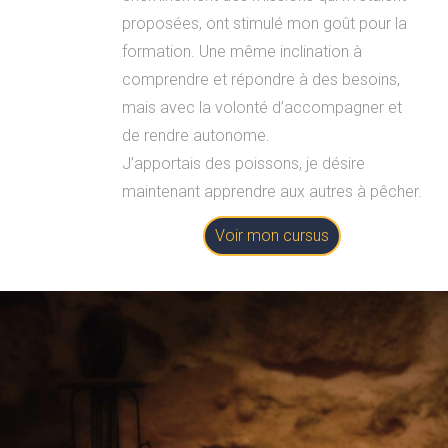
proposées, ont stimulé mon goût pour la
formation. Une même inclination à
comprendre et répondre à des besoins,
mais avec la volonté d’accompagner et
de rendre autonome.
J’apportais des poissons, je désire
maintenant apprendre aux autres à pêcher.
Voir mon cursus