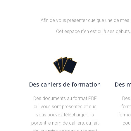
Afin de vous présenter quelque une de mes ré
Cet espace n’en est qu’à ses débuts, 
Des cahiers de formation
Des m
Des documents au format PDF
Des
qui vous sont présentés et que
form
vous pouvez télécharger. Ils
forma
portent le nom de cahiers, du fait
cout