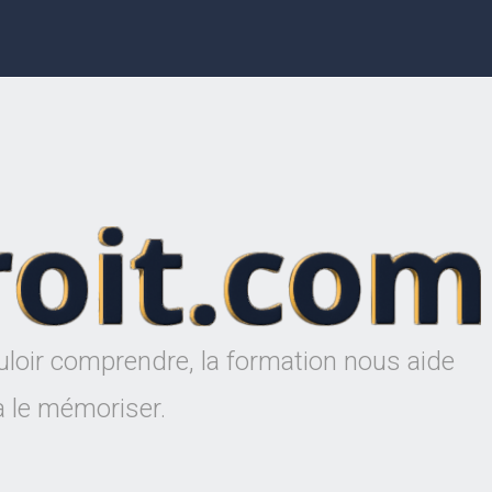
uloir comprendre, la formation nous aide
 le mémoriser.