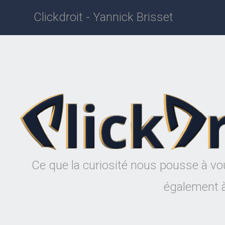
Clickdroit - Yannick Brisset
Ce que la curiosité nous pousse à vo
également à