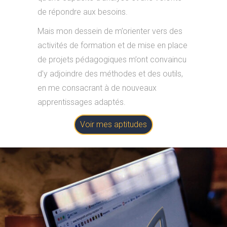
de répondre aux besoins.
Mais mon dessein de m’orienter vers des
activités de formation et de mise en place
de projets pédagogiques m’ont convaincu
d’y adjoindre des méthodes et des outils,
en me consacrant à de nouveaux
apprentissages adaptés.
Voir mes aptitudes